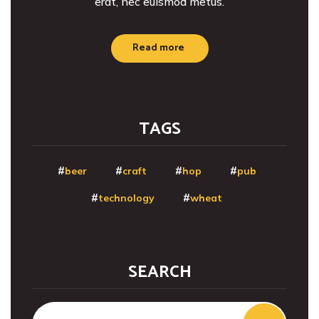
erat, nec euismod metus.
Read more
TAGS
beer
craft
hop
pub
technology
wheat
SEARCH