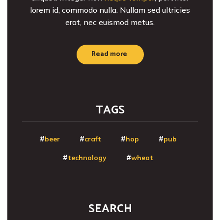
lorem id, commodo nulla. Nullam sed ultricies
erat, nec euismod metus.
Read more
TAGS
beer
craft
hop
pub
technology
wheat
SEARCH