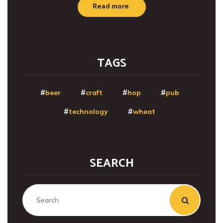
Read more
TAGS
beer
craft
hop
pub
technology
wheat
SEARCH